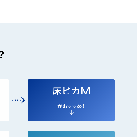
？
床ピカ
M
がおすすめ！