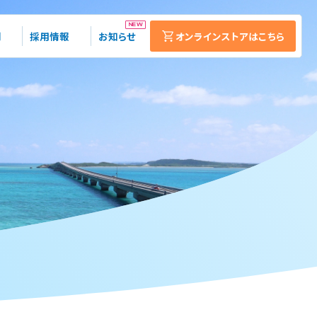
NEW
例
採用情報
お知らせ
オンラインストアはこちら
販売・レンタル・
修理・カスタマイズ
研究開発・設計・製造
表面処理工事
下地処理工事
床面洗浄工事
ゴムチップ表面切削工事