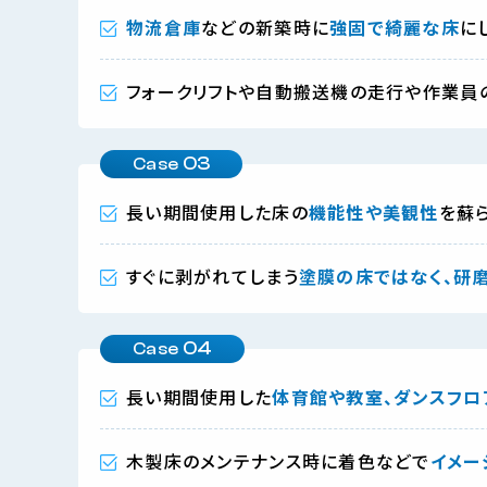
物流倉庫
などの新築時に
強固で綺麗な床
に
フォークリフトや自動搬送機の走行や作業員
03
Case
長い期間使用した床の
機能性や美観性
を蘇
すぐに剥がれてしまう
塗膜の床ではなく、研
04
Case
長い期間使用した
体育館や教室、ダンスフロ
木製床のメンテナンス時に着色などで
イメー