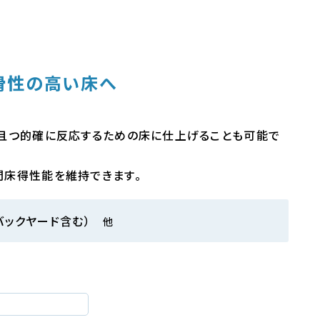
滑性の高い床へ
。
且つ的確に反応するための床に仕上げることも可能で
間床得性能を維持できます。
バックヤード含む）
他