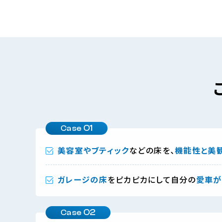
01
Case
美容室やブティック
などの床を、
機能性と美
ガレージの床
をピカピカにして自分の
愛車が
02
Case