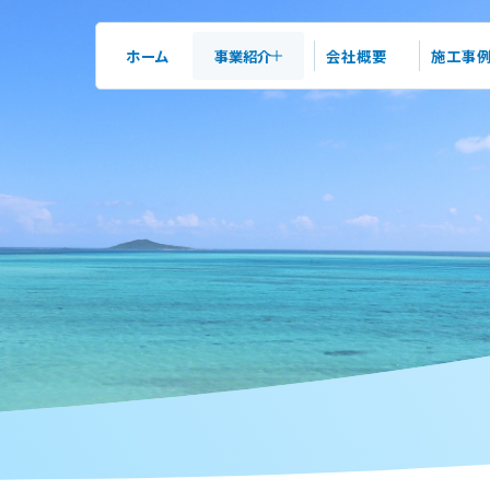
ホーム
事業紹介
会社概要
施工事
Our
コンサルティング
Business
工事
仕上げ工事
事業紹介トップ
床ピカシリーズ
鏡面研磨仕上げ工事
木床再生工事
ショットブラスト工事
塗床・左官仕上げ工事