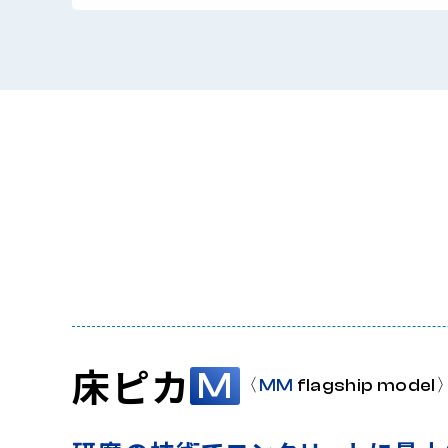
床ピカ
M
〈
MM
flagship model