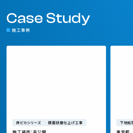
Case Study
施工事例
既存塗膜研磨除去～研磨仕上げ 床ピカR.M
ウレタ
床ピカシリーズ
鏡面研磨仕上げ工事
下地処
施工場所：非公開
東京都