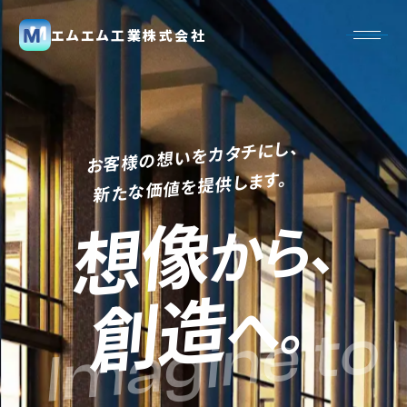
エムエム工業株式会社
お客様の想いをカタチにし、
新たな価値を提供します。
想像
から、
創造
へ。
Imagine to