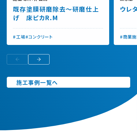
既存塗膜研磨除去～研磨仕上
ウレ
げ 床ピカR.M
#工場
#コンクリート
#商業
施工事例一覧へ