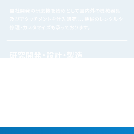
自社開発の研磨機を始めとして国内外の機械器具
及びアタッチメントを仕入販売し、機械のレンタルや
修理・カスタマイズも承っております。
研究開発・設計・製造
「こんなのがあったらいいな」という考えのもと研磨
機の設計やアタッチメントの開発、左官材料を活か
したテーブルなどの家具や生活小物の設計製作も
行っております。