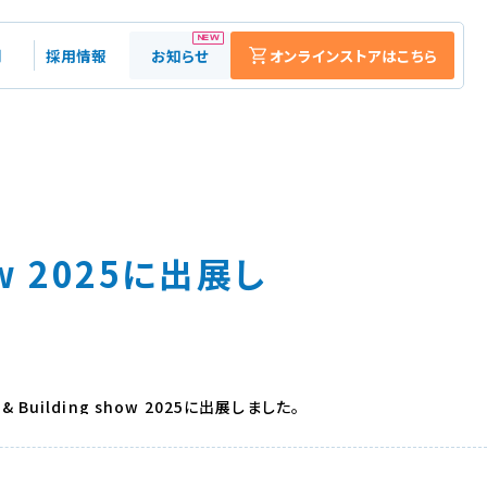
NEW
例
採用情報
お知らせ
オンラインストアはこちら
販売・レンタル・
修理・カスタマイズ
研究開発・設計・製造
表面処理工事
how 2025に出展し
下地処理工事
床面洗浄工事
ゴムチップ表面切削工事
 & Building show 2025に出展しました。