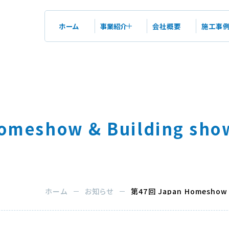
ホーム
事業紹介
会社概要
施工事
Our
コンサルティング
Business
工事
仕上げ工事
事業紹介トップ
omeshow & Building s
床ピカシリーズ
鏡面研磨仕上げ工事
木床再生工事
ショットブラスト工事
ホーム
お知らせ
第47回 Japan Homeshow
塗床・左官仕上げ工事