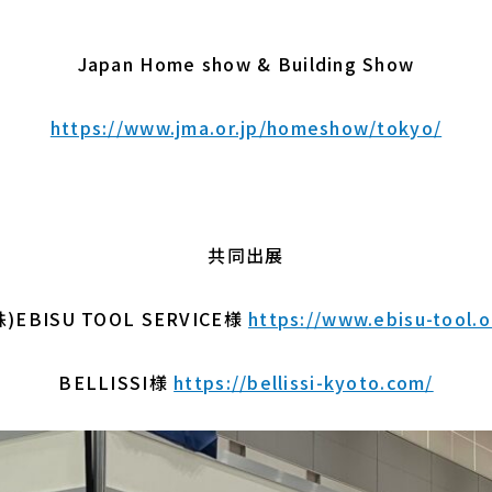
Japan Home show & Building Show
https://www.jma.or.jp/homeshow/tokyo/
共同出展
株)EBISU TOOL SERVICE様
https://www.ebisu-tool.o
BELLISSI様
https://bellissi-kyoto.com/